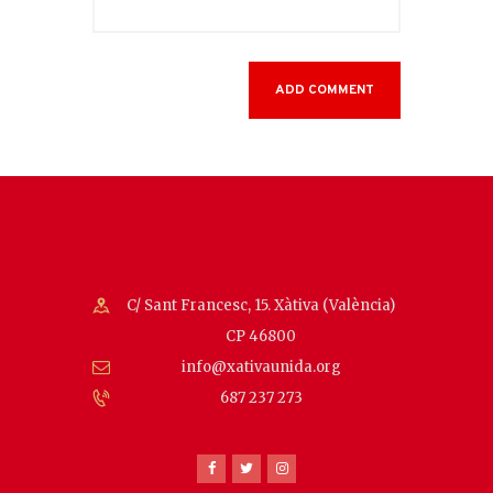
C/ Sant Francesc, 15. Xàtiva (València)
CP 46800
info@xativaunida.org
687 237 273