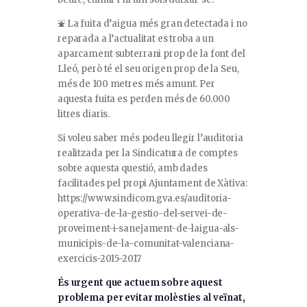
⛲ La fuita d’aigua més gran detectada i no
reparada a l’actualitat es troba a un
aparcament subterrani prop de la font del
Lleó, però té el seu origen prop de la Seu,
més de 100 metres més amunt. Per
aquesta fuita es perden més de 60.000
litres diaris.
Si voleu saber més podeu llegir l’auditoria
realitzada per la Sindicatura de comptes
sobre aquesta questió, amb dades
facilitades pel propi Ajuntament de Xàtiva:
https://www.sindicom.gva.es/auditoria-
operativa-de-la-gestio-del-servei-de-
proveiment-i-sanejament-de-laigua-als-
municipis-de-la-comunitat-valenciana-
exercicis-2015-2017
És urgent que actuem sobre aquest
problema per evitar molèsties al veïnat,