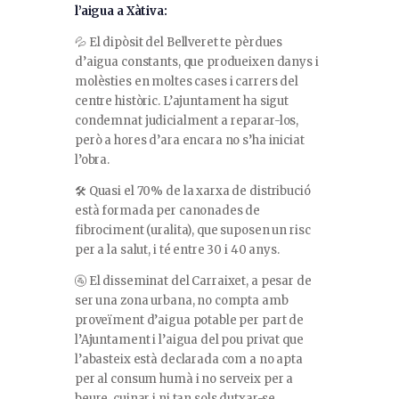
l’aigua a Xàtiva:
💦 El dipòsit del Bellveret te pèrdues
d’aigua constants, que produeixen danys i
molèsties en moltes cases i carrers del
centre històric. L’ajuntament ha sigut
condemnat judicialment a reparar-los,
però a hores d’ara encara no s’ha iniciat
l’obra.
🛠️ Quasi el 70% de la xarxa de distribució
està formada per canonades de
fibrociment (uralita), que suposen un risc
per a la salut, i té entre 30 i 40 anys.
🚰 El disseminat del Carraixet, a pesar de
ser una zona urbana, no compta amb
proveïment d’aigua potable per part de
l’Ajuntament i l’aigua del pou privat que
l’abasteix està declarada com a no apta
per al consum humà i no serveix per a
beure, cuinar i ni tan sols dutxar-se.