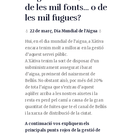
de les mil fonts… o de
les mil fugues?
💧
22 de març, Dia Mundial de l’Aigua
💧
Hui, en el dia mundial de l’aigua, a Xàtiva
encara tenim molt a millorar en la gestió
d’aquest servei públic.
A Xàtiva tenim la sort de disposar d’un
subministrament assegurat i barat
d’aigua, provinent del naixement de
Bellús. No obstant això, poc més del 20%
de tota l’aigua que s’extrau d’aquest
aqüífer arriba a les nostres aixetes i la
resta es perd pel camí a causa de la gran
quantitat de fuites que te el canal de Bellús
i la xarxa de distribució de la ciutat.
A continuació vos expliquem els
principals punts rojos de la gestió de