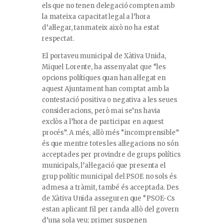
els que no tenen delegació compten amb
la mateixa capacitat legal a l’hora
d’al·legar, tanmateix això no ha estat
respectat.
El portaveu municipal de Xàtiva Unida,
Miquel Lorente, ha assenyalat que “les
opcions polítiques quan han al·legat en
aquest Ajuntament han comptat amb la
contestació positiva o negativa a les seues
consideracions, però mai se’ns havia
exclòs a l’hora de participar en aquest
procés”. A més, allò més “incomprensible”
és que mentre totes les al·legacions no són
acceptades per provindre de grups polítics
municipals, l’al·legació que presenta el
grup polític municipal del PSOE no sols és
admesa a tràmit, també és acceptada. Des
de Xàtiva Unida asseguren que “PSOE-Cs
estan aplicant fil per randa allò del govern
d’una sola veu; primer suspenen