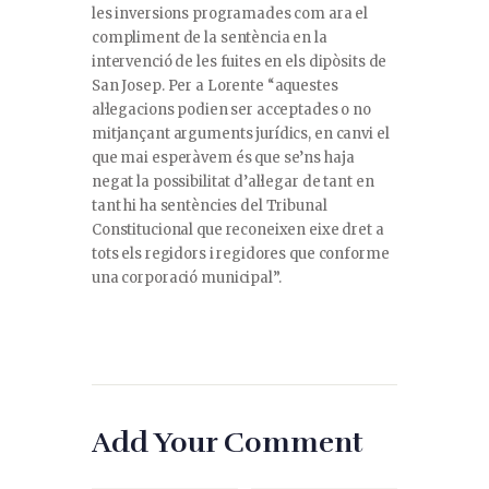
les inversions programades com ara el
compliment de la sentència en la
intervenció de les fuites en els dipòsits de
San Josep. Per a Lorente “aquestes
al·legacions podien ser acceptades o no
mitjançant arguments jurídics, en canvi el
que mai esperàvem és que se’ns haja
negat la possibilitat d’al·legar de tant en
tant hi ha sentències del Tribunal
Constitucional que reconeixen eixe dret a
tots els regidors i regidores que conforme
una corporació municipal”.
Add Your Comment