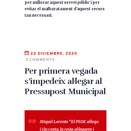
per millorar aquest servei públic i per
evitar el malbaratament d’aquest recurs
tan necessari.
22 DICIEMBRE, 2020
0
COMMENTS
Per primera vegada
s’impedeix al·legar al
Pressupost Municipal
Miquel Lorente “El PSOE al·lega
i s’accepta, la resta al·leguem i