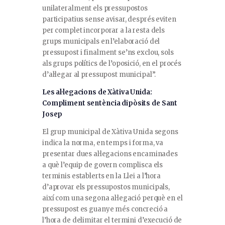
unilateralment els pressupostos
participatius sense avisar, després eviten
per complet incorporar a la resta dels
grups municipals en l’elaboració del
pressupost i finalment se’ns exclou, sols
als grups polítics de l’oposició, en el procés
d’al·legar al pressupost municipal”.
Les al·legacions de Xàtiva Unida:
Compliment sentència dipòsits de Sant
Josep
El grup municipal de Xàtiva Unida segons
indica la norma, en temps i forma, va
presentar dues al·legacions encaminades
a què l’equip de govern complisca els
terminis establerts en la Llei a l’hora
d’aprovar els pressupostos municipals,
així com una segona al·legació perquè en el
pressupost es guanye més concreció a
l’hora de delimitar el termini d’execució de