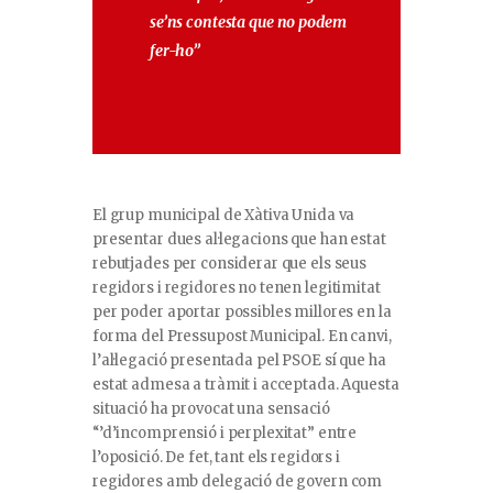
se’ns contesta que no podem
fer-ho”
El grup municipal de Xàtiva Unida va
presentar dues al·legacions que han estat
rebutjades per considerar que els seus
regidors i regidores no tenen legitimitat
per poder aportar possibles millores en la
forma del Pressupost Municipal. En canvi,
l’al·legació presentada pel PSOE sí que ha
estat admesa a tràmit i acceptada. Aquesta
situació ha provocat una sensació
“’d’incomprensió i perplexitat” entre
l’oposició. De fet, tant els regidors i
regidores amb delegació de govern com