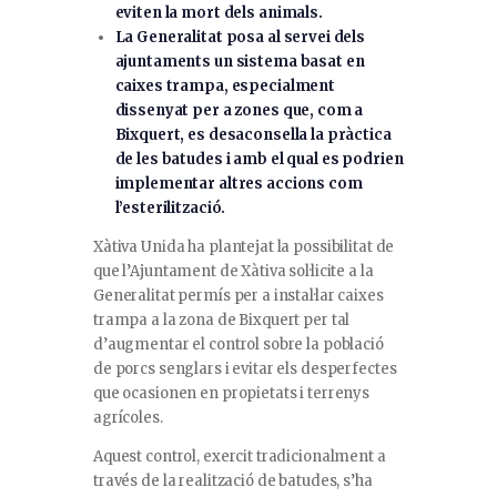
eviten la mort dels animals.
La Generalitat posa al servei dels
ajuntaments un sistema basat en
caixes trampa, especialment
dissenyat per a zones que, com a
Bixquert, es desaconsella la pràctica
de les batudes i amb el qual es podrien
implementar altres accions com
l’esterilització.
Xàtiva Unida ha plantejat la possibilitat de
que l’Ajuntament de Xàtiva sol·licite a la
Generalitat permís per a instal·lar caixes
trampa a la zona de Bixquert per tal
d’augmentar el control sobre la població
de porcs senglars i evitar els desperfectes
que ocasionen en propietats i terrenys
agrícoles.
Aquest control, exercit tradicionalment a
través de la realització de batudes, s’ha