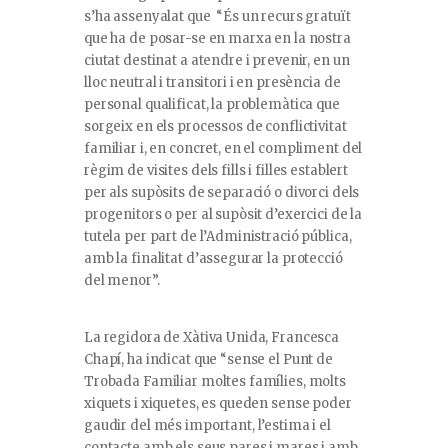
s’ha assenyalat que “És un recurs gratuït
que ha de posar-se en marxa en la nostra
ciutat destinat a atendre i prevenir, en un
lloc neutral i transitori i en presència de
personal qualificat, la problemàtica que
sorgeix en els processos de conflictivitat
familiar i, en concret, en el compliment del
règim de visites dels fills i filles establert
per als supòsits de separació o divorci dels
progenitors o per al supòsit d’exercici de la
tutela per part de l’Administració pública,
amb la finalitat d’assegurar la protecció
del menor”.
La regidora de Xàtiva Unida, Francesca
Chapí, ha indicat que “sense el Punt de
Trobada Familiar moltes famílies, molts
xiquets i xiquetes, es queden sense poder
gaudir del més important, l’estima i el
contacte amb els seus pares i mares i amb