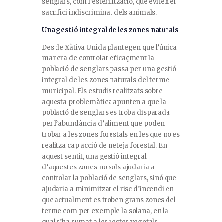
senglars, com l’esterilització, que eviten el
sacrifici indiscriminat dels animals.
Una gestió integral de les zones naturals
Des de Xàtiva Unida plantegen que l’única
manera de controlar eficaçment la
població de senglars passa per una gestió
integral de les zones naturals del terme
municipal. Els estudis realitzats sobre
aquesta problemàtica apunten a que la
població de senglars es troba disparada
per l’abundància d’aliment que poden
trobar a les zones forestals en les que no es
realitza cap acció de neteja forestal. En
aquest sentit, una gestió integral
d’aquestes zones no sols ajudaria a
controlar la població de senglars, sinó que
ajudaria a minimitzar el risc d’incendi en
que actualment es troben grans zones del
terme com per exemple la solana, en la
qual s’ha sumat a les restes vegetals