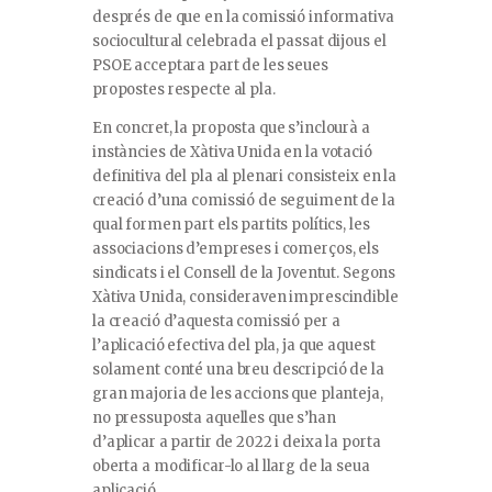
després de que en la comissió informativa
sociocultural celebrada el passat dijous el
PSOE acceptara part de les seues
propostes respecte al pla.
En concret, la proposta que s’inclourà a
instàncies de Xàtiva Unida en la votació
definitiva del pla al plenari consisteix en la
creació d’una comissió de seguiment de la
qual formen part els partits polítics, les
associacions d’empreses i comerços, els
sindicats i el Consell de la Joventut. Segons
Xàtiva Unida, consideraven imprescindible
la creació d’aquesta comissió per a
l’aplicació efectiva del pla, ja que aquest
solament conté una breu descripció de la
gran majoria de les accions que planteja,
no pressuposta aquelles que s’han
d’aplicar a partir de 2022 i deixa la porta
oberta a modificar-lo al llarg de la seua
aplicació.