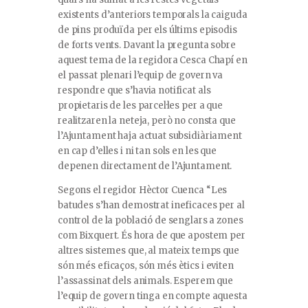
existents d’anteriors temporals la caiguda
de pins produïda per els últims episodis
de forts vents. Davant la pregunta sobre
aquest tema de la regidora Cesca Chapí en
el passat plenari l’equip de govern va
respondre que s’havia notificat als
propietaris de les parcel·les per a que
realitzaren la neteja, però no consta que
l’Ajuntament haja actuat subsidiàriament
en cap d’elles i ni tan sols en les que
depenen directament de l’Ajuntament.
Segons el regidor Hèctor Cuenca “Les
batudes s’han demostrat ineficaces per al
control de la població de senglars a zones
com Bixquert. És hora de que apostem per
altres sistemes que, al mateix temps que
són més eficaços, són més ètics i eviten
l’assassinat dels animals. Esperem que
l’equip de govern tinga en compte aquesta