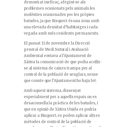
demostrat ineficaç, afegint-se als
problemes ocasionats pels animals les
molèsties ocasionades per les pròpies
batudes, ja que Bixquert és una zona amb
una elevada densitat d’habitatges i cada
vegada amb més residents permanents.
El passat 11 de novembre la Direcció
general de Medi Natural i Avaluació
Ambiental enviava a l’Ajuntament de
Xàtiva la comunicació de que podia acollir-
se al sistema de caixes trampa per al
control de la població de senglars, sense
que conste que l’Ajuntament ho haja fet.
Amb aquest sistema, dissenyat
especialment per a aquells espais on es
desaconsella la pràctica de les batudes, i
que en opinió de Xàtiva Unida es podria
aplicar a Bixquert, es poden aplicar altres
mètodes de control de la població de