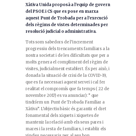
Xàtiva Unida proposà a l’equip de govern
del PSOE i CS que es pose en marxa
aquest Punt de Trobada per a l’execució
dels règims de vistes determinades per
resolució judicial o administrativa.
Tots som sabedors de l’increment
progressiu dels trencaments familiars a la
nostra societat i de les dificultats que per a
molts genera el compliment del règim de
visites, judicialment establert. És per això, i
donada la situació de crisi de la COVID-19,
que es fa necessari aquest servei i cal fer
realitat el compromís que fa temps ( 22 de
novembre 2017) es va anunciar): “ que
tindríem un Punt de Trobada Familiar a
Xàtiva”. L’objectiu bàsic és garantir el dret
fonamental dels xiquets i xiquetes de
mantenir la relació amb els seus pares i
mares i la resta de familiars, i establir els
vincles necessaris per al seu bon