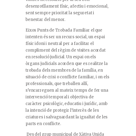
desenrotllament físic, afectiu i emocional,
sent sempre prioritat la seguretat i
benestar del menor.
Eixos Punts de Trobada Familiar el que
intenten és ser un recurs social, un espai
físic idoni i neutral per a facilitar el
compliment del règim de visites acordat
en resolució judicial. Un espai on els
òrgans judicials acorden que es realitze la
trobada dels membres de la família, en
situació de crisi o conflicte familiar, i on els
professionals, que treballen allí,
s’encarreguen al mateix temps de fer una
intervenció temporal i objectiva de
caràcter psicològic, educatiu i jurídic, amb
la intenció de protegir l’interès de les
criatures i salvaguardant la igualtat de les
parts en conflicte.
Des del grup municipal de Xàtiva Unida