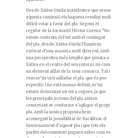
Des de Xàtiva Unida manifesten que sense
aquesta comissió els haguera resultat molt
difícil votar a favor del pla. Segons el
regidor de la formació Hèctor Cuenca “No
estem contents del tot amb el contingut
del pla, des de Xàtiva Unida l’hauríem
enfocat d’una manera molt diferent, amb
una perspectiva més àmplia que posara a
Xàtiva en el centre del seu entorn i no com
un element aïllat de la seua comarca. Tal i
com se’ns va traslladar el pla, que és poc
específic i no està massa definit, se’ns
estava demanant un vot a cegues, ja que
les principals accions del pla aniran
concretant-se conforme s’aplique el propi
pla. Amb la nostra proposta hem
aconseguit la possibilitat de fiscalitzar el
funcionament d’aquest pla i que tots els
partits del consistori puguen saber com es