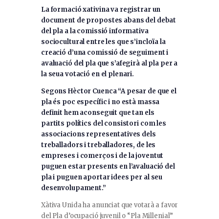
La formació xativina va registrar un
document de propostes abans del debat
del pla a la comissió informativa
sociocultural entre les que s’incloïa la
creació d’una comissió de seguiment i
avaluació del pla que s’afegirà al pla per a
la seua votació en el plenari.
Segons Hèctor Cuenca “A pesar de que el
pla és poc específic i no està massa
definit hem aconseguit que tan els
partits polítics del consistori com les
associacions representatives dels
treballadors i treballadores, de les
empreses i comerços i de la joventut
puguen estar presents en l’avaluació del
pla i puguen aportar idees per al seu
desenvolupament.”
Xàtiva Unida ha anunciat que votarà a favor
del Pla d’ocupació juvenil o “Pla Millenial”