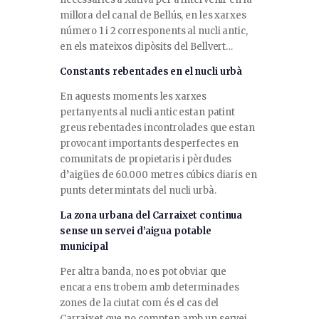
millora del canal de Bellús, en les xarxes
número 1 i 2 corresponents al nucli antic,
en els mateixos dipòsits del Bellvert…
Constants rebentades en el nucli urbà
En aquests moments les xarxes
pertanyents al nucli antic estan patint
greus rebentades incontrolades que estan
provocant importants desperfectes en
comunitats de propietaris i pèrdudes
d’aigües de 60.000 metres cúbics diaris en
punts determintats del nucli urbà.
La zona urbana del Carraixet continua
sense un servei d’aigua potable
municipal
Per altra banda, no es pot obviar que
encara ens trobem amb determinades
zones de la ciutat com és el cas del
Carraixet que no compten amb un servei