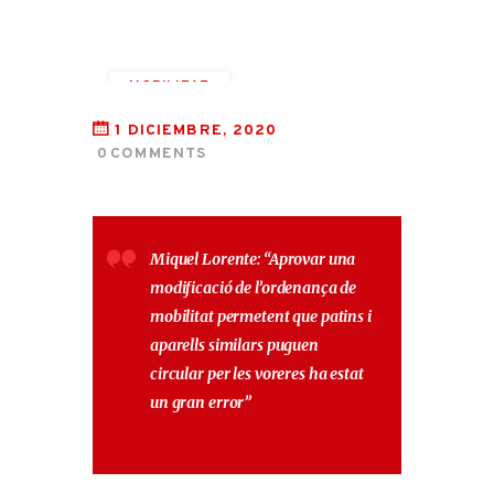
MOBILITAT
VEHICLES
VIANANTS
1 DICIEMBRE, 2020
0
COMMENTS
VORERES
Miquel Lorente:
“Aprovar una
modificació de l’ordenança de
mobilitat permetent que patins i
aparells similars puguen
circular per les voreres ha estat
un gran error”