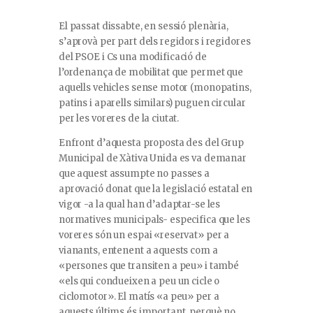
El passat dissabte, en sessió plenària,
s’aprovà per part dels regidors i regidores
del PSOE i Cs una modificació de
l’ordenança de mobilitat que permet que
aquells vehicles sense motor (monopatins,
patins i aparells similars) puguen circular
per les voreres de la ciutat.
Enfront d’aquesta proposta des del Grup
Municipal de Xàtiva Unida es va demanar
que aquest assumpte no passes a
aprovació donat que la legislació estatal en
vigor -a la qual han d’adaptar-se les
normatives municipals- especifica que les
voreres són un espai «reservat» per a
vianants, entenent a aquests com a
«persones que transiten a peu» i també
«els qui condueixen a peu un cicle o
ciclomotor». El matís «a peu» per a
aquests últims és important, perquè no