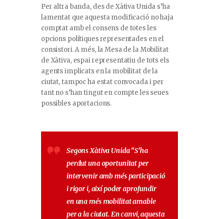
Per altra banda, des de Xàtiva Unida s’ha
lamentat que aquesta modificació no haja
comptat amb el consens de totes les
opcions polítiques representades en el
consistori. A més, la Mesa de la Mobilitat
de Xàtiva, espai representatiu de tots els
agents implicats en la mobilitat de la
ciutat, tampoc ha estat convocada i per
tant no s’han tingut en compte les seues
possibles aportacions.
Segons Xàtiva Unida
“S’ha
perdut una oportunitat per
intervenir amb més participació
i rigor i, així poder aprofundir
en una més mobilitat amable
per a la ciutat. En canvi, aquesta