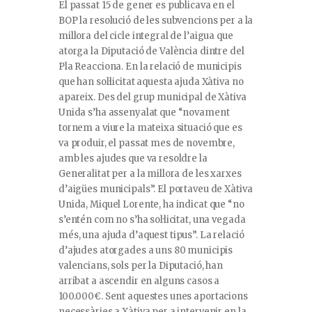
El passat 15 de gener es publicava en el
BOP la resolució de les subvencions per a la
millora del cicle integral de l’aigua que
atorga la Diputació de València dintre del
Pla Reacciona. En la relació de municipis
que han sol·licitat aquesta ajuda Xàtiva no
apareix. Des del grup municipal de Xàtiva
Unida s’ha assenyalat que “novament
tornem a viure la mateixa situació que es
va produir, el passat mes de novembre,
amb les ajudes que va resoldre la
Generalitat per a la millora de les xarxes
d’aigües municipals”. El portaveu de Xàtiva
Unida, Miquel Lorente, ha indicat que “no
s’entén com no s’ha sol·licitat, una vegada
més, una ajuda d’aquest tipus”. La relació
d’ajudes atorgades a uns 80 municipis
valencians, sols per la Diputació, han
arribat a ascendir en alguns casos a
100.000€. Sent aquestes unes aportacions
necessàries a Xàtiva per a intervenir en la