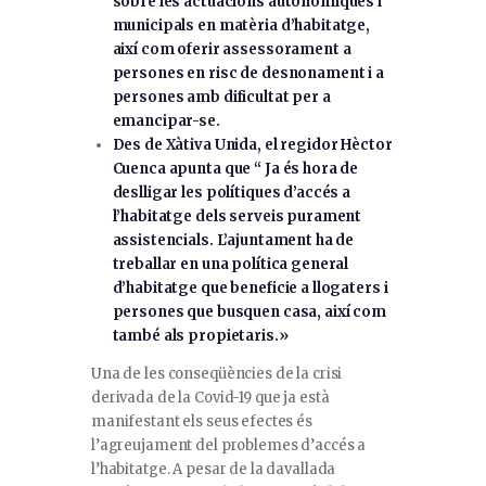
sobre les actuacions autonòmiques i
municipals en matèria d’habitatge,
així com oferir assessorament a
persones en risc de desnonament i a
persones amb dificultat per a
emancipar-se.
Des de Xàtiva Unida, el regidor Hèctor
Cuenca apunta que “ Ja és hora de
deslligar les polítiques d’accés a
l’habitatge dels serveis purament
assistencials. L’ajuntament ha de
treballar en una política general
d’habitatge que beneficie a llogaters i
persones que busquen casa, així com
també als propietaris.»
Una de les conseqüències de la crisi
derivada de la Covid-19 que ja està
manifestant els seus efectes és
l’agreujament del problemes d’accés a
l’habitatge. A pesar de la davallada