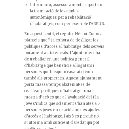
Informació, assessorament i suport en
la tramitació de les ajudes
autonòmiques per a rehabilitació
d’habitatges, com per exemple l’ARRUR.
En aquest sentit, el regidor Hèctor Cuenca
planteja que “ Ja és hora de deslligar les
polítiques d’accés a l’habitatge dels serveis
purament assistencials. L’ajuntament ha
de treballar en una política general
d’habitatge que beneficie a llogaters i
persones que busquen casa, així com
també als propietaris. Aquest ajuntament
porta massa temps abstenint-se de
realitzar polítiques d’habitatge i una
mostra d’açò és que a l’avaluació del Pla
Jove s’indica que solament s’han ates a 5
persones joves en relació amb les ajudes
d’accés a l’habitatge, i això és perquè no
s’informa amb suficient claredat qui pot
acollir-se a elles.”