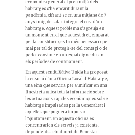
econòmica general el preu mitjà dels
habitatges s’ha encarit durant la
pandèmia, xifrant-se en una mitjana de 7
anys i mig de salari íntegre el cost d’un
habitatge. Aquest problema s’agreuja en
un moment en el que aquest dret, emparat
per la constitució, es fa més necessari que
mai per tal de protegir-se del contagi o de
poder conviure en un espai digne durant
els períodes de confinament.
En aquest sentit, Xàtiva Unida ha proposat
la creació d’una Oficina Local d’Habitatge,
una eina que serviria per a unificar en una
finestreta única tota la informació sobre
les actuacions i ajudes econòmiques sobre
habitatge impulsades per la Generalitat i
aquelles que puguera impulsar
l’Ajuntament. En aquesta oficina es
concentrarien els serveis ja existents,
dependents actualment de Benestar