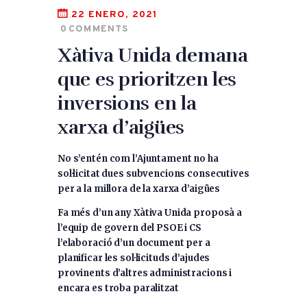
22 ENERO, 2021
0
COMMENTS
Xàtiva Unida demana
que es prioritzen les
inversions en la
xarxa d’aigües
No s’entén com l’Ajuntament no ha
sol·licitat dues subvencions consecutives
per a la millora de la xarxa d’aigües
Fa més d’un any Xàtiva Unida proposà a
l’equip de govern del PSOE i CS
l’elaboració d’un document per a
planificar les sol·licituds d’ajudes
provinents d’altres administracions i
encara es troba paralitzat