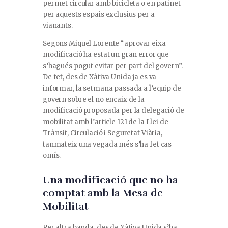
permet circular amb bicicleta o en patinet
per aquests espais exclusius per a
vianants.
Segons Miquel Lorente “aprovar eixa
modificació ha estat un gran error que
s’hagués pogut evitar per part del govern”.
De fet, des de Xàtiva Unida ja es va
informar, la setmana passada a l’equip de
govern sobre el no encaix de la
modificació proposada per la delegació de
mobilitat amb l’article 121 de la Llei de
Trànsit, Circulació i Seguretat Viària,
tanmateix una vegada més s’ha fet cas
omís.
Una modificació que no ha
comptat amb la Mesa de
Mobilitat
Per altra banda, des de Xàtiva Unida s’ha