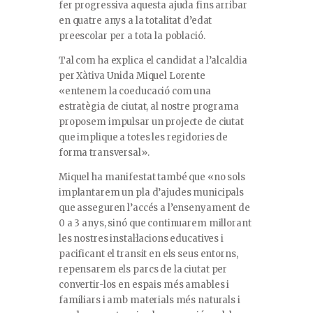
fer progressiva aquesta ajuda fins arribar
en quatre anys a la totalitat d’edat
preescolar per a tota la població.
Tal com ha explica el candidat a l’alcaldia
per Xàtiva Unida Miquel Lorente
«entenem la coeducació com una
estratègia de ciutat, al nostre programa
proposem impulsar un projecte de ciutat
que implique a totes les regidories de
forma transversal».
Miquel ha manifestat també que «no sols
implantarem un pla d’ajudes municipals
que asseguren l’accés a l’ensenyament de
0 a 3 anys, sinó que continuarem millorant
les nostres instal·lacions educatives i
pacificant el transit en els seus entorns,
repensarem els parcs de la ciutat per
convertir-los en espais més amables i
familiars i amb materials més naturals i