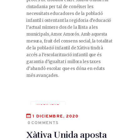
ciutadania per tal de conéixer les
necessitats educadores de la població
infantil i ostentant la regidoria d’educació
l’actual número dos de la llista a les
municipals, Amor Amorós. Amb aquesta
mesura, fruit del consens social, la totalitat
de la població infantil de Xàtiva tindrà
accés a l’escolarització infantil que és
garantia d’igualtat i millora les taxes
d’abandó escolar que es dóna en edats
més avançades.
MOBILITAT
VEHICLES
VIANANTS
1 DICIEMBRE, 2020
0
COMMENTS
VORERES
Xàtiva Unida aposta