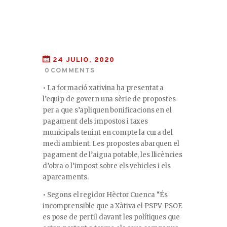
24 JULIO, 2020
0
COMMENTS
• La formació xativina ha presentat a
l’equip de govern una sèrie de propostes
per a que s’apliquen bonificacions en el
pagament dels impostos i taxes
municipals tenint en compte la cura del
medi ambient. Les propostes abarquen el
pagament de l’aigua potable, les llicències
d’obra o l’impost sobre els vehicles i els
aparcaments.
• Segons el regidor Hèctor Cuenca “És
incomprensible que a Xàtiva el PSPV-PSOE
es pose de perfil davant les polítiques que