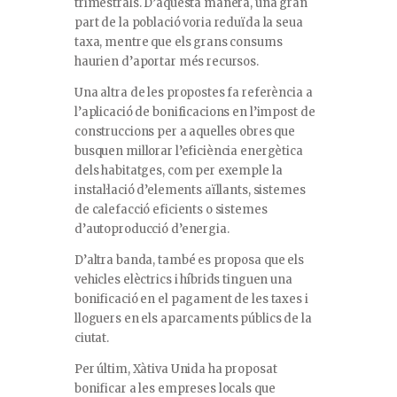
trimestrals. D’aquesta manera, una gran
part de la població voria reduïda la seua
taxa, mentre que els grans consums
haurien d’aportar més recursos.
Una altra de les propostes fa referència a
l’aplicació de bonificacions en l’impost de
construccions per a aquelles obres que
busquen millorar l’eficiència energètica
dels habitatges, com per exemple la
instal·lació d’elements aïllants, sistemes
de calefacció eficients o sistemes
d’autoproducció d’energia.
D’altra banda, també es proposa que els
vehicles elèctrics i híbrids tinguen una
bonificació en el pagament de les taxes i
lloguers en els aparcaments públics de la
ciutat.
Per últim, Xàtiva Unida ha proposat
bonificar a les empreses locals que