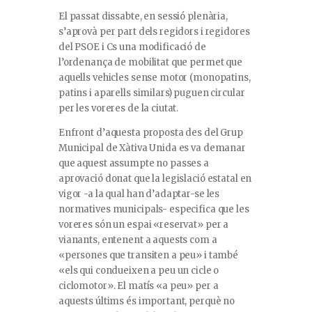
El passat dissabte, en sessió plenària,
s’aprovà per part dels regidors i regidores
del PSOE i Cs una modificació de
l’ordenança de mobilitat que permet que
aquells vehicles sense motor (monopatins,
patins i aparells similars) puguen circular
per les voreres de la ciutat.
Enfront d’aquesta proposta des del Grup
Municipal de Xàtiva Unida es va demanar
que aquest assumpte no passes a
aprovació donat que la legislació estatal en
vigor -a la qual han d’adaptar-se les
normatives municipals- especifica que les
voreres són un espai «reservat» per a
vianants, entenent a aquests com a
«persones que transiten a peu» i també
«els qui condueixen a peu un cicle o
ciclomotor». El matís «a peu» per a
aquests últims és important, perquè no