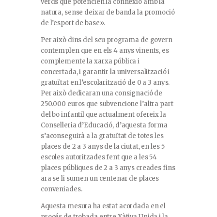
verds que potencien la connexió amb la
natura, sense deixar de banda la promoció
de l’esport de base».
Per això dins del seu programa de govern
contemplen que en els 4 anys vinents, es
complemente la xarxa pública i
concertada, i garantir la universalització i
gratuïtat en l’escolarització de 0 a 3 anys.
Per això dedicaran una consignació de
250.000 euros que subvencione l’altra part
del bo infantil que actualment ofereix la
Conselleria d’Educació, d’aquesta forma
s’aconseguirà a la gratuïtat de totes les
places de 2 a 3 anys de la ciutat, en les 5
escoles autoritzades fent que a les 54
places públiques de 2 a 3 anys creades fins
ara se li sumen un centenar de places
conveniades.
Aquesta mesura ha estat acordada en el
procés de trobada entre Xàtiva Unida i la