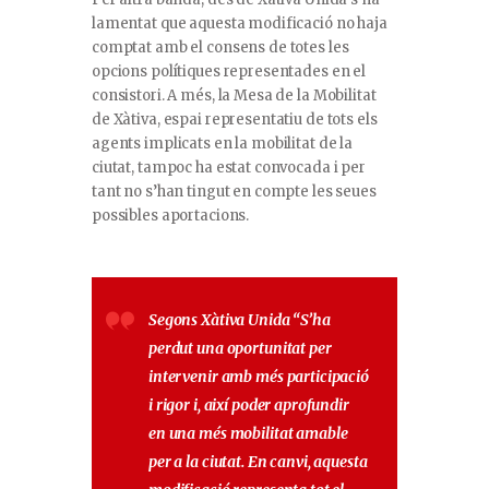
lamentat que aquesta modificació no haja
comptat amb el consens de totes les
opcions polítiques representades en el
consistori. A més, la Mesa de la Mobilitat
de Xàtiva, espai representatiu de tots els
agents implicats en la mobilitat de la
ciutat, tampoc ha estat convocada i per
tant no s’han tingut en compte les seues
possibles aportacions.
Segons Xàtiva Unida
“S’ha
perdut una oportunitat per
intervenir amb més participació
i rigor i, així poder aprofundir
en una més mobilitat amable
per a la ciutat. En canvi, aquesta