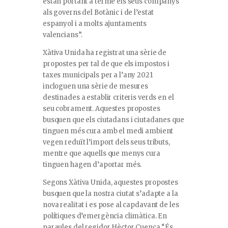
estan portant a terme els seus companys
als governs del Botànic i de l’estat
espanyol i a molts ajuntaments
valencians”.
Xàtiva Unida ha registrat una sèrie de
propostes per tal de que els impostos i
taxes municipals per a l’any 2021
incloguen una sèrie de mesures
destinades a establir criteris verds en el
seu cobrament. Aquestes propostes
busquen que els ciutadans i ciutadanes que
tinguen més cura amb el medi ambient
vegen reduït l’import dels seus tributs,
mentre que aquells que menys cura
tinguen hagen d’aportar més.
Segons Xàtiva Unida, aquestes propostes
busquen que la nostra ciutat s’adapte a la
nova realitat i es pose al capdavant de les
polítiques d’emergència climàtica. En
paraules del regidor Hèctor Cuenca “És