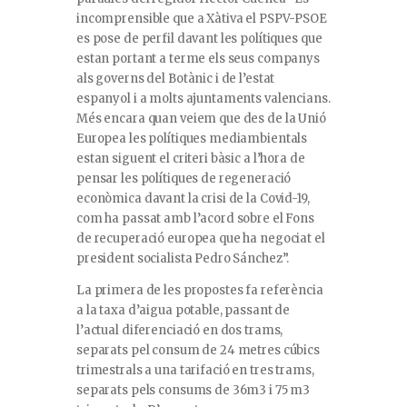
incomprensible que a Xàtiva el PSPV-PSOE
es pose de perfil davant les polítiques que
estan portant a terme els seus companys
als governs del Botànic i de l’estat
espanyol i a molts ajuntaments valencians.
Més encara quan veiem que des de la Unió
Europea les polítiques mediambientals
estan siguent el criteri bàsic a l’hora de
pensar les polítiques de regeneració
econòmica davant la crisi de la Covid-19,
com ha passat amb l’acord sobre el Fons
de recuperació europea que ha negociat el
president socialista Pedro Sánchez”.
La primera de les propostes fa referència
a la taxa d’aigua potable, passant de
l’actual diferenciació en dos trams,
separats pel consum de 24 metres cúbics
trimestrals a una tarifació en tres trams,
separats pels consums de 36m3 i 75 m3