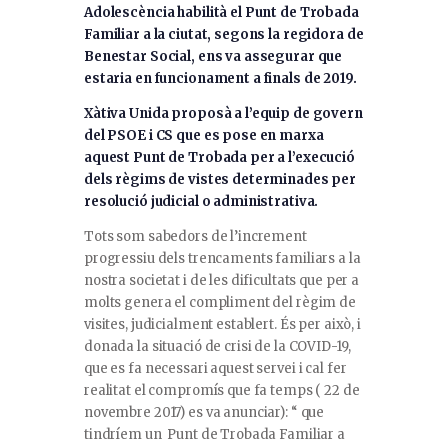
Adolescència habilità el Punt de Trobada
Familiar a la ciutat, segons la regidora de
Benestar Social, ens va assegurar que
estaria en funcionament a finals de 2019.
Xàtiva Unida proposà a l’equip de govern
del PSOE i CS que es pose en marxa
aquest Punt de Trobada per a l’execució
dels règims de vistes determinades per
resolució judicial o administrativa.
Tots som sabedors de l’increment
progressiu dels trencaments familiars a la
nostra societat i de les dificultats que per a
molts genera el compliment del règim de
visites, judicialment establert. És per això, i
donada la situació de crisi de la COVID-19,
que es fa necessari aquest servei i cal fer
realitat el compromís que fa temps ( 22 de
novembre 2017) es va anunciar): “ que
tindríem un Punt de Trobada Familiar a