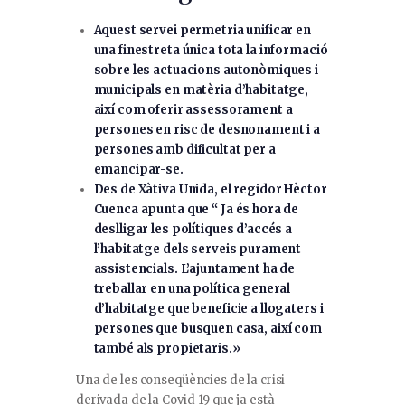
Aquest servei permetria unificar en
una finestreta única tota la informació
sobre les actuacions autonòmiques i
municipals en matèria d’habitatge,
així com oferir assessorament a
persones en risc de desnonament i a
persones amb dificultat per a
emancipar-se.
Des de Xàtiva Unida, el regidor Hèctor
Cuenca apunta que “ Ja és hora de
deslligar les polítiques d’accés a
l’habitatge dels serveis purament
assistencials. L’ajuntament ha de
treballar en una política general
d’habitatge que beneficie a llogaters i
persones que busquen casa, així com
també als propietaris.»
Una de les conseqüències de la crisi
derivada de la Covid-19 que ja està