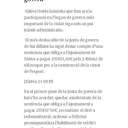
· Xàtiva Unida lamenta que fins ara la
participació en l’òrgan de govern més
important de la ciutat siga sols un pur
tràmit administratiu .
· El més destacable de la junta de govern
de hui dilluns ha sigut donar compte d’una
sentencia que obliga a l’Ajuntament de
Xàtiva a pagar 257.833,30€ pels 2.656m2 de
sòl ocupat per a la construcció de la ciutat
de l’esport.
(Xàtiva 23.09.19)
En el primer punt de la junta de govern de
hui s’ha acordat: quedar assabentats de la
sentència que obliga a l’ajuntament a
pagar 257.833’30€, reconèixer el dret a
indemnització, ordenar a l’oficina
pressupuestària l’habilitació de crèdit i