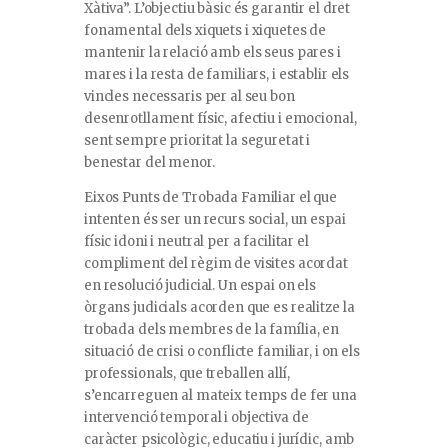
Xàtiva”. L’objectiu bàsic és garantir el dret
fonamental dels xiquets i xiquetes de
mantenir la relació amb els seus pares i
mares i la resta de familiars, i establir els
vincles necessaris per al seu bon
desenrotllament físic, afectiu i emocional,
sent sempre prioritat la seguretat i
benestar del menor.
Eixos Punts de Trobada Familiar el que
intenten és ser un recurs social, un espai
físic idoni i neutral per a facilitar el
compliment del règim de visites acordat
en resolució judicial. Un espai on els
òrgans judicials acorden que es realitze la
trobada dels membres de la família, en
situació de crisi o conflicte familiar, i on els
professionals, que treballen allí,
s’encarreguen al mateix temps de fer una
intervenció temporal i objectiva de
caràcter psicològic, educatiu i jurídic, amb