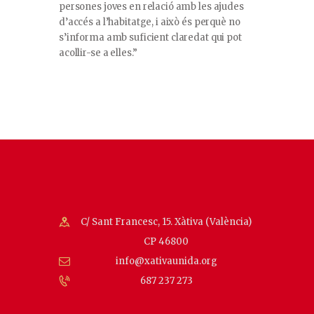
persones joves en relació amb les ajudes
d’accés a l’habitatge, i això és perquè no
s’informa amb suficient claredat qui pot
acollir-se a elles.”
C/ Sant Francesc, 15. Xàtiva (València)
CP 46800
info@xativaunida.org
687 237 273