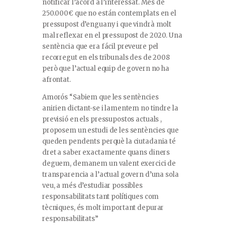
notificar l’acord a l’interessat. Més de
250.000€ que no están contemplats en el
pressupost d’enguany i que vindrà molt
mal reflexar en el pressupost de 2020. Una
sentència que era fácil preveure pel
recorregut en els tribunals des de 2008
però que l’actual equip de govern no ha
afrontat.
Amorós “Sabiem que les sentències
anirien dictant-se i lamentem no tindre la
previsió en els pressupostos actuals ,
proposem un estudi de les sentències que
queden pendents perquè la ciutadania té
dret a saber exactamente quans diners
deguem, demanem un valent exercici de
transparencia a l’actual govern d’una sola
veu, a més d’estudiar possibles
responsabilitats tant polítiques com
tècniques, és molt important depurar
responsabilitats”