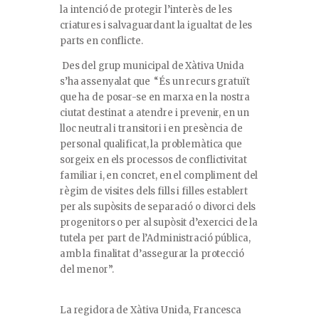
la intenció de protegir l’interès de les
criatures i salvaguardant la igualtat de les
parts en conflicte.
Des del grup municipal de Xàtiva Unida
s’ha assenyalat que “És un recurs gratuït
que ha de posar-se en marxa en la nostra
ciutat destinat a atendre i prevenir, en un
lloc neutral i transitori i en presència de
personal qualificat, la problemàtica que
sorgeix en els processos de conflictivitat
familiar i, en concret, en el compliment del
règim de visites dels fills i filles establert
per als supòsits de separació o divorci dels
progenitors o per al supòsit d’exercici de la
tutela per part de l’Administració pública,
amb la finalitat d’assegurar la protecció
del menor”.
La regidora de Xàtiva Unida, Francesca