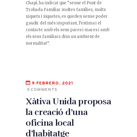
Chapí, ha indicat que “sense el Punt de
Trobada Familiar moltes famílies, molts
xiquets i xiquetes, es queden sense poder
gaudir del més important, l’estima i el
contacte amb els seus pares i mares i amb
els seus familiars dins un ambient de
normalitat”.
9 FEBRERO, 2021
0
COMMENTS
Xàtiva Unida proposa
la creació d’una
oficina local
d’habitatge