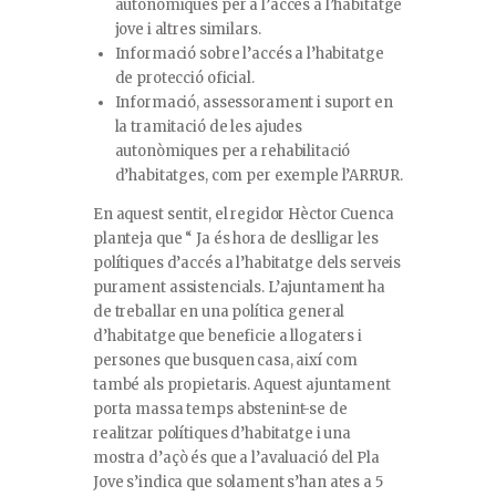
autonòmiques per a l’accés a l’habitatge
jove i altres similars.
Informació sobre l’accés a l’habitatge
de protecció oficial.
Informació, assessorament i suport en
la tramitació de les ajudes
autonòmiques per a rehabilitació
d’habitatges, com per exemple l’ARRUR.
En aquest sentit, el regidor Hèctor Cuenca
planteja que “ Ja és hora de deslligar les
polítiques d’accés a l’habitatge dels serveis
purament assistencials. L’ajuntament ha
de treballar en una política general
d’habitatge que beneficie a llogaters i
persones que busquen casa, així com
també als propietaris. Aquest ajuntament
porta massa temps abstenint-se de
realitzar polítiques d’habitatge i una
mostra d’açò és que a l’avaluació del Pla
Jove s’indica que solament s’han ates a 5