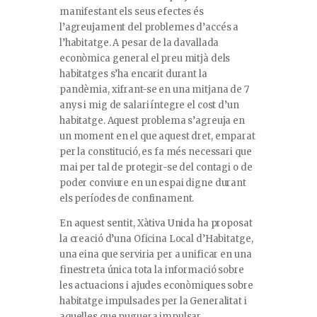
manifestant els seus efectes és
l’agreujament del problemes d’accés a
l’habitatge. A pesar de la davallada
econòmica general el preu mitjà dels
habitatges s’ha encarit durant la
pandèmia, xifrant-se en una mitjana de 7
anys i mig de salari íntegre el cost d’un
habitatge. Aquest problema s’agreuja en
un moment en el que aquest dret, emparat
per la constitució, es fa més necessari que
mai per tal de protegir-se del contagi o de
poder conviure en un espai digne durant
els períodes de confinament.
En aquest sentit, Xàtiva Unida ha proposat
la creació d’una Oficina Local d’Habitatge,
una eina que serviria per a unificar en una
finestreta única tota la informació sobre
les actuacions i ajudes econòmiques sobre
habitatge impulsades per la Generalitat i
aquelles que puguera impulsar