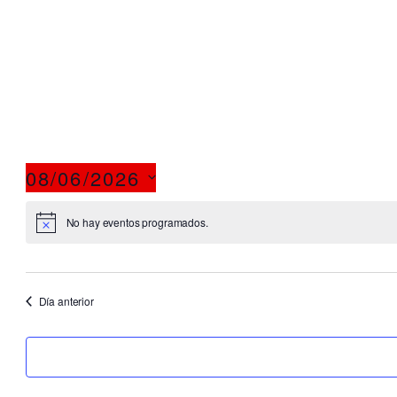
08/06/2026
S
e
No hay eventos programados.
l
e
c
Día anterior
c
i
o
n
a