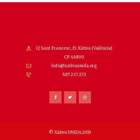
d
v
a
e
y
n
t
v
o
i
C/ Sant Francesc, 15. Xàtiva (València)
s
CP 46800
t
info@xativaunida.org
a
687 237 273
s
d
e
E
v
e
© Xàtiva UNIDA 2019