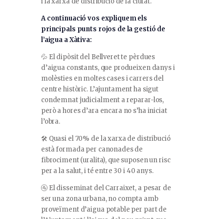
i la xarxa de distribució de la ciutat.
A continuació vos expliquem els
principals punts rojos de la gestió de
l’aigua a Xàtiva:
💦 El dipòsit del Bellveret te pèrdues
d’aigua constants, que produeixen danys i
molèsties en moltes cases i carrers del
centre històric. L’ajuntament ha sigut
condemnat judicialment a reparar-los,
però a hores d’ara encara no s’ha iniciat
l’obra.
🛠️ Quasi el 70% de la xarxa de distribució
està formada per canonades de
fibrociment (uralita), que suposen un risc
per a la salut, i té entre 30 i 40 anys.
🚰 El disseminat del Carraixet, a pesar de
ser una zona urbana, no compta amb
proveïment d’aigua potable per part de