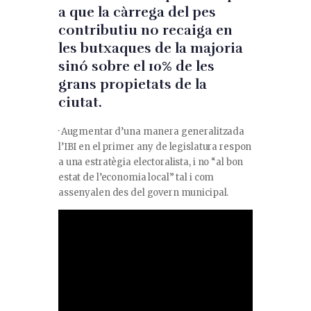
a que la càrrega del pes
contributiu no recaiga en
les butxaques de la majoria
sinó sobre el 10% de les
grans propietats de la
ciutat.
· Augmentar d’una manera generalitzada
l’IBI en el primer any de legislatura respon
a una estratègia electoralista, i no “al bon
estat de l’economia local” tal i com
assenyalen des del govern municipal.