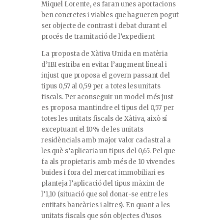
Miquel Lorente, es faran unes aportacions
ben concretes i viables que hagueren pogut
ser objecte de contrast i debat durant el
procés de tramitació de l’expedient
La proposta de Xàtiva Unida en matèria
d’IBI estriba en evitar l’augment líneal i
injust que proposa el govern passant del
tipus 0,57 al 0,59 per a totes les unitats
fiscals. Per aconseguir un model més just
es proposa mantindre el tipus del 0,57 per
totes les unitats fiscals de Xàtiva, això sí
exceptuant el 10% de les unitats
residèncials amb major valor cadastral a
les què s’aplicaria un tipus del 0,65. Pel que
fa als propietaris amb més de 10 vivendes
buides i fora del mercat immobiliari es
planteja l’aplicació del tipus màxim de
l’1,10 (situació que sol donar-se entre les
entitats bancàries i altres). En quant a les
unitats fiscals que són objectes d’usos