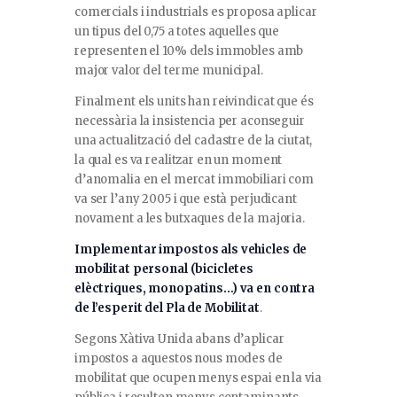
comercials i industrials es proposa aplicar
un tipus del 0,75 a totes aquelles que
representen el 10% dels immobles amb
major valor del terme municipal.
Finalment els units han reivindicat que és
necessària la insistencia per aconseguir
una actualització del cadastre de la ciutat,
la qual es va realitzar en un moment
d’anomalia en el mercat immobiliari com
va ser l’any 2005 i que està perjudicant
novament a les butxaques de la majoria.
Implementar impostos als vehicles de
mobilitat personal (bicicletes
elèctriques, monopatins…) va en contra
de l’esperit del Pla de Mobilitat
.
Segons Xàtiva Unida abans d’aplicar
impostos a aquestos nous modes de
mobilitat que ocupen menys espai en la via