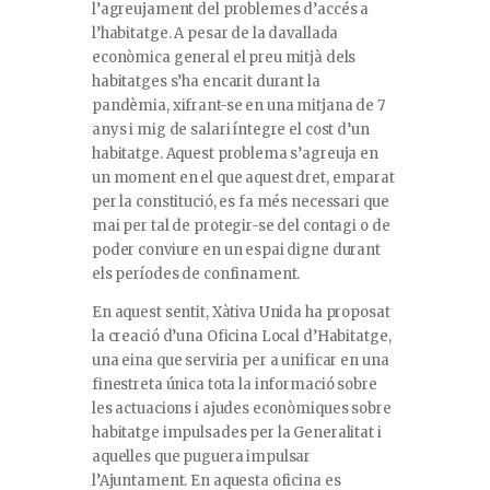
l’agreujament del problemes d’accés a
l’habitatge. A pesar de la davallada
econòmica general el preu mitjà dels
habitatges s’ha encarit durant la
pandèmia, xifrant-se en una mitjana de 7
anys i mig de salari íntegre el cost d’un
habitatge. Aquest problema s’agreuja en
un moment en el que aquest dret, emparat
per la constitució, es fa més necessari que
mai per tal de protegir-se del contagi o de
poder conviure en un espai digne durant
els períodes de confinament.
En aquest sentit, Xàtiva Unida ha proposat
la creació d’una Oficina Local d’Habitatge,
una eina que serviria per a unificar en una
finestreta única tota la informació sobre
les actuacions i ajudes econòmiques sobre
habitatge impulsades per la Generalitat i
aquelles que puguera impulsar
l’Ajuntament. En aquesta oficina es