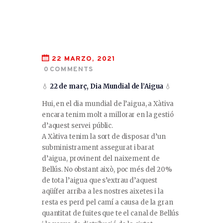
22 MARZO, 2021
0
COMMENTS
💧
22 de març, Dia Mundial de l’Aigua
💧
Hui, en el dia mundial de l’aigua, a Xàtiva
encara tenim molt a millorar en la gestió
d’aquest servei públic.
A Xàtiva tenim la sort de disposar d’un
subministrament assegurat i barat
d’aigua, provinent del naixement de
Bellús. No obstant això, poc més del 20%
de tota l’aigua que s’extrau d’aquest
aqüífer arriba a les nostres aixetes i la
resta es perd pel camí a causa de la gran
quantitat de fuites que te el canal de Bellús