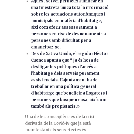
Aquest servei permetria unificar en
una finestreta única tota la informació
sobre les actuacions autonòmiques i
municipals en matèria d’habitatge,
així com oferir assessorament a
persones en risc de desnonament i a
persones amb dificultat per a
emancipar-se.
Des de Xàtiva Unida, el regidor Hèctor
Cuenca apunta que “ Ja és hora de
deslligar les polítiques d’accés a
l’habitatge dels serveis purament
assistencials. L’ajuntament ha de
treballar en una política general
d’habitatge que beneficie a llogaters i
persones que busquen casa, així com
també als propietaris.»
Una de les conseqüències de la crisi
derivada de la Covid-19 que ja està
manifestant els seus efectes és