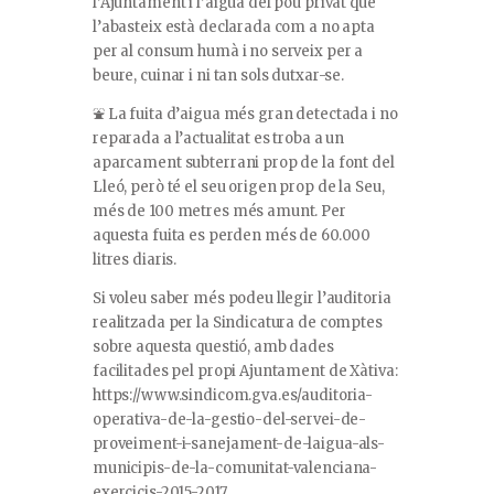
l’Ajuntament i l’aigua del pou privat que
l’abasteix està declarada com a no apta
per al consum humà i no serveix per a
beure, cuinar i ni tan sols dutxar-se.
⛲ La fuita d’aigua més gran detectada i no
reparada a l’actualitat es troba a un
aparcament subterrani prop de la font del
Lleó, però té el seu origen prop de la Seu,
més de 100 metres més amunt. Per
aquesta fuita es perden més de 60.000
litres diaris.
Si voleu saber més podeu llegir l’auditoria
realitzada per la Sindicatura de comptes
sobre aquesta questió, amb dades
facilitades pel propi Ajuntament de Xàtiva:
https://www.sindicom.gva.es/auditoria-
operativa-de-la-gestio-del-servei-de-
proveiment-i-sanejament-de-laigua-als-
municipis-de-la-comunitat-valenciana-
exercicis-2015-2017