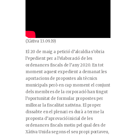
(Xàtiva 13.09.19)
El 20 de maig a petició d’alcaldia s’obria
l’epedient per a l’elaboració de les
ordenances fiscals de l’any 2020. En tot
moment aquest expedient a demanat les
aportacions de propostes als tècnics
municipals però en cap moment el conjunt
dels membres de la corporació han tingut
l’oportunitat de formular propostes per
millorar la fiscalitat xativina. El proper
dissabte en el plenari es durà a terme la
proposta d’aprovació inicial de les
ordenances fiscals motiu pel qual des de
Xàtiva Unida segons el seu propi portaveu,