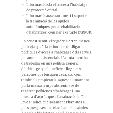
Informació sobre l’accés a l’habitatge
de protecció oficial.
Informació, assessorament i suport en
la tramitació de les ajudes
autonòmiques per a rehabilitació
d’habitatges, com per exemple l’ARRUR.
En aquest sentit, el regidor Hèctor Cuenca
planteja que “ Ja és hora de deslligar les
polítiques d’accés a l’habitatge dels serveis
purament assistencials. L’ajuntament ha
de treballar en una política general
d’habitatge que beneficie a llogaters i
persones que busquen casa, així com
també als propietaris. Aquest ajuntament
porta massa temps abstenint-se de
realitzar polítiques d’habitatge i una
mostra d’açò és que a l’avaluació del Pla
Jove s’indica que solament s’han ates a 5
persones joves en relació amb les ajudes