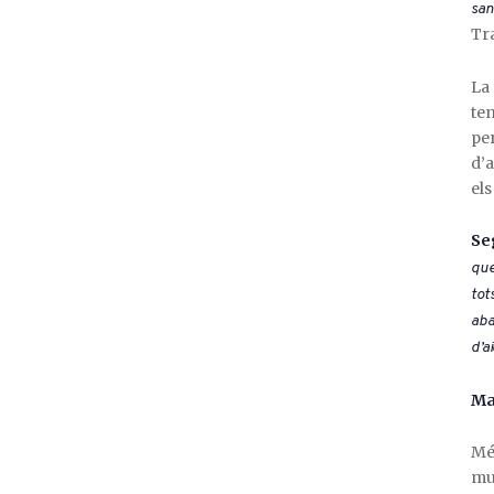
san
Tra
La 
ten
per
d’a
els
Se
que
tot
aba
d’a
Ma
Més
mun