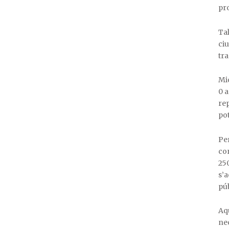
pro
Tal
ciu
tra
Mi
0 a
rep
pot
Per
con
250
s’a
púb
Aqu
nec