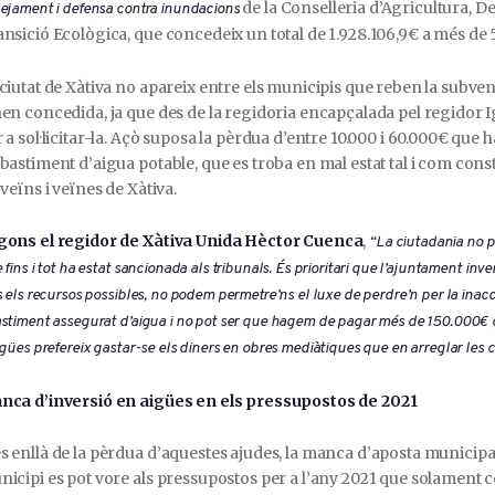
de la Conselleria d’Agricultura, 
ejament i defensa contra inundacions
nsició Ecològica, que concedeix un total de 1.928.106,9€ a més de 
ciutat de Xàtiva no apareix entre els municipis que reben la subvenci
en concedida, ja que des de la regidoria encapçalada pel regidor Ig
 a sol·licitar-la. Açò suposa la pèrdua d’entre 10.000 i 60.000€ que
bastiment d’aigua potable, que es troba en mal estat tal i com cons
 veïns i veïnes de Xàtiva.
gons el regidor de Xàtiva Unida Hèctor Cuenca
,
“La ciutadania no p
 fins i tot ha estat sancionada als tribunals. És prioritari que l’ajuntament inv
s els recursos possibles, no podem permetre’ns el luxe de perdre’n per la inacci
stiment assegurat d’aigua i no pot ser que hagem de pagar més de 150.000€ 
igües prefereix gastar-se els diners en obres mediàtiques que en arreglar les ca
nca d’inversió en aigües en els pressupostos de 2021
 enllà de la pèrdua d’aquestes ajudes, la manca d’aposta municipal 
icipi es pot vore als pressupostos per a l’any 2021 que solament c