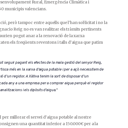
Desenvolupament Rural, Emergència Climàtica i
50 municipis valencians.
ó, però tampoc entre aquells que l’han sol·licitat i no la
nacio Reig no es van realitzar els tràmits pertinents
 haurien pogut anar a la renovació de la xarxa
taten els freqüents reventons i talls d’aigua que patim
ot seguir pagant els efectes de la mala gestió del senyor Reig,
ertisca més en la xarxa d’aigua potable i per a açò necessitem de
ó d’un regidor. A Xàtiva tenim la sort de disposar d’un
cada any a una empresa per a comprar aigua perquè el regidor
nalitzacions i els dipòsits d’aigua.”
per millorar el servei d’aigua potable al nostre
onsignen una quantitat inferior a 150.000€ per a la