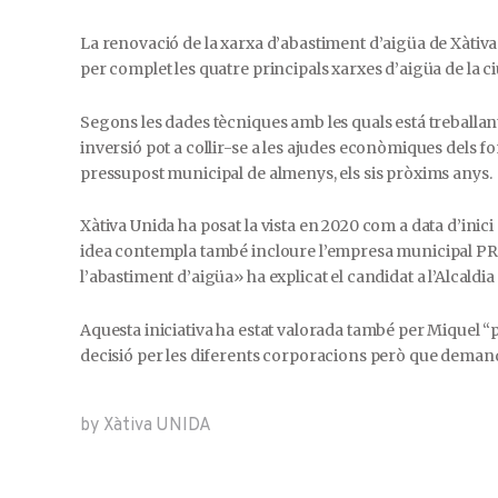
La renovació de la xarxa d’abastiment d’aigüa de Xàtiva 
per complet les quatre principals xarxes d’aigüa de la 
Segons les dades tècniques amb les quals está treballant 
inversió pot a collir-se a les ajudes econòmiques dels 
pressupost municipal de almenys, els sis pròxims anys.
Xàtiva Unida ha posat la vista en 2020 com a data d’inic
idea contempla també incloure l’empresa municipal PRO
l’abastiment d’aigüa» ha explicat el candidat a l’Alcaldi
Aquesta iniciativa ha estat valorada també per Miquel “per
decisió per les diferents corporacions però que demand
by Xàtiva UNIDA