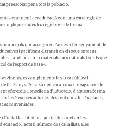
dat preescolar per a tota la població.
Lorente «entenem la coeducació com una estratègia de
ue implique a totes les regidories de forma
s municipals que asseguren l’accés a l’ensenyament de
ucatives i pacificant el transit en els seus entorns,
les i familiars i amb materials més naturals i verds que
ió de l’esport de base».
ys vinents, es complemente la xarxa pública i
ció de 0 a 3 anys. Per això dedicaran una consignació de
ment ofereix la Conselleria d’Educació, d’aquesta forma
t, en les 5 escoles autoritzades fent que a les 54 places
laces conveniades.
Unida i la ciutadania per tal de conéixer les
d’educació l’actual número dos de la llista a les