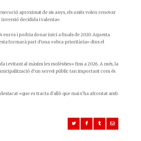
execució aproximat de sis anys, els units volen renovar
inversió decidida i valenta».
 euros i podria donar inici a finals de 2020. Aquesta
sta formarà part d’una «obra prioritària» dins el
 i evitant al màxim les molèsties» fins a 2026. A més, la
icipalització d’un servei públic tan important com és
a destacat «que es tracta d’allò que mai s’ha afrontat amb