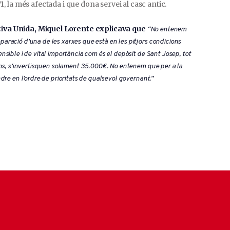
º1, la més afectada i que dona servei al casc antic.
tiva Unida, Miquel Lorente explicava que
“No entenem
aració d’una de les xarxes que està en les pitjors condicions
sible i de vital importància com és el depòsit de Sant Josep, tot
eïns, s’invertisquen solament 35.000€. No entenem que per a la
dre en l’ordre de prioritats de qualsevol governant.”