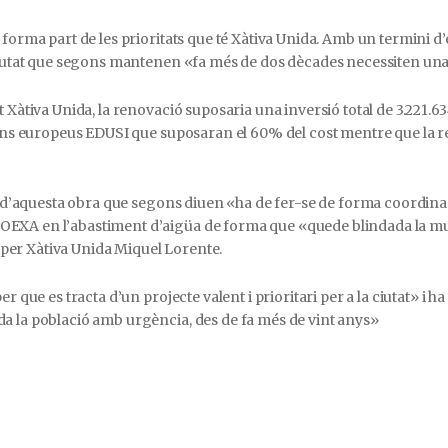
forma part de les prioritats que té Xàtiva Unida. Amb un termini d’
ciutat que segons mantenen «fa més de dos dècades necessiten una 
Xàtiva Unida, la renovació suposaria una inversió total de 3.221.634
fons europeus EDUSI que suposaran el 60% del cost mentre que la re
i d’aquesta obra que segons diuen «ha de fer-se de forma coordinada
EXA en l’abastiment d’aigüa de forma que «quede blindada la mun
a per Xàtiva Unida Miquel Lorente.
 que es tracta d’un projecte valent i prioritari per a la ciutat» i h
a la població amb urgència, des de fa més de vint anys»