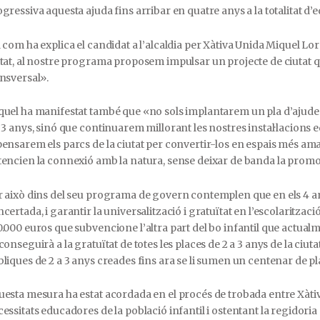
gressiva aquesta ajuda fins arribar en quatre anys a la totalitat d’e
 com ha explica el candidat a l’alcaldia per Xàtiva Unida Miquel 
tat, al nostre programa proposem impulsar un projecte de ciutat q
nsversal».
quel ha manifestat també que «no sols implantarem un pla d’ajude
 3 anys, sinó que continuarem millorant les nostres instal·lacions ed
ensarem els parcs de la ciutat per convertir-los en espais més amab
encien la connexió amb la natura, sense deixar de banda la promoc
 això dins del seu programa de govern contemplen que en els 4 an
certada, i garantir la universalització i gratuïtat en l’escolaritza
.000 euros que subvencione l’altra part del bo infantil que actual
conseguirà a la gratuïtat de totes les places de 2 a 3 anys de la ciuta
liques de 2 a 3 anys creades fins ara se li sumen un centenar de p
esta mesura ha estat acordada en el procés de trobada entre Xàtiva 
essitats educadores de la població infantil i ostentant la regidoria 