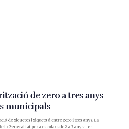
ització de zero a tres anys
es municipals
ació de xiquetes i xiquets d’entre zero i tres anys. La
 la Generalitat per a escolars de 2 a 3 anys i fer