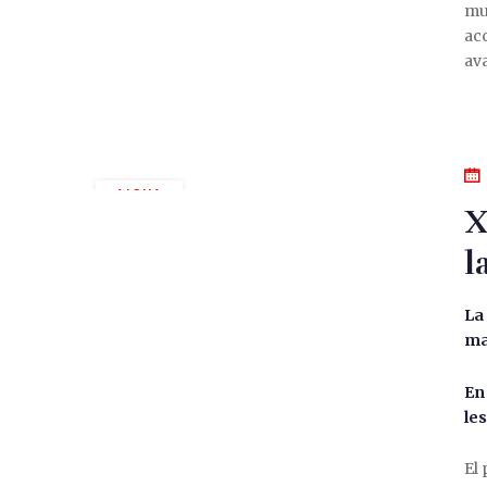
mun
acc
av
AIGUA
X
l
La 
ma
En 
les
El 