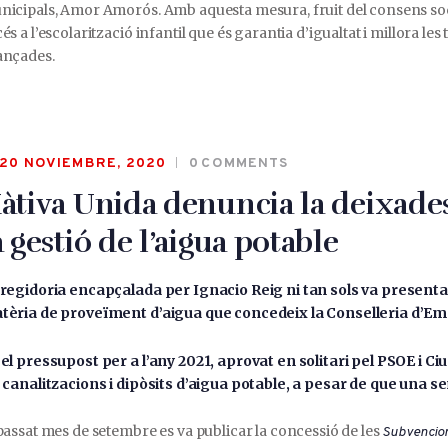
icipals, Amor Amorós. Amb aquesta mesura, fruit del consens social,
és a l’escolarització infantil que és garantia d’igualtat i millora 
ançades.
20 NOVIEMBRE, 2020
0
COMMENTS
àtiva Unida denuncia la deixade
a gestió de l’aigua potable
regidoria encapçalada per Ignacio Reig ni tan sols va presentar 
tèria de proveïment d’aigua que concedeix la Conselleria d’Eme
el pressupost per a l’any 2021, aprovat en solitari pel PSOE i C
 canalitzacions i dipòsits d’aigua potable, a pesar de que una se
passat mes de setembre es va publicar la concessió de les
Subvencions