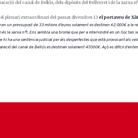
aració del canal de Bellús, dels dipòsits del Bellveret i de la xarxa n
el plenari extraordinari del passat divendres 13
el portaveu de Xà
 en un pressupost de 33 milions d’euros solament es destinen 62.000€ a la rep
 és la xarxa nº1. Ens sembla una broma que per a intervindré en un lloc tan sen
ue hi ha una sentència judicial per els desperfectes que està provocant als v
aració del canal de Bellús es destinen solament 47.000€. Açò es difícil d’enten