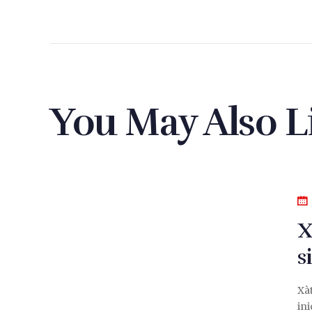
You May Also L
X
s
Xàt
ini