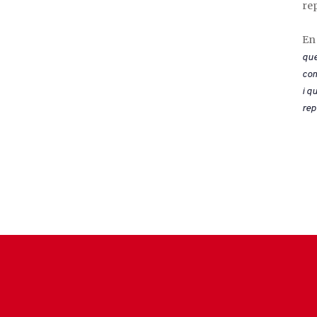
rep
En 
que
com
i q
rep