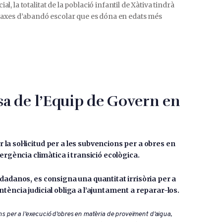
 la totalitat de la població infantil de Xàtiva tindrà
les taxes d’abandó escolar que es dóna en edats més
sa de l’Equip de Govern en
la sol·licitud per a les subvencions per a obres en
rgència climàtica i transició ecològica.
iudadanos, es consigna una quantitat irrisòria per a
ntència judicial obliga a l’ajuntament a reparar-los.
 per a l’execució d’obres en matèria de proveïment d’aigua,