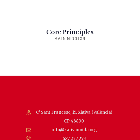
Core Principles
MAIN MISSION
C/ Sant Francesc, 15. Xàtiva (València)
CP 46800
info@xativaunida.org
687 237 273