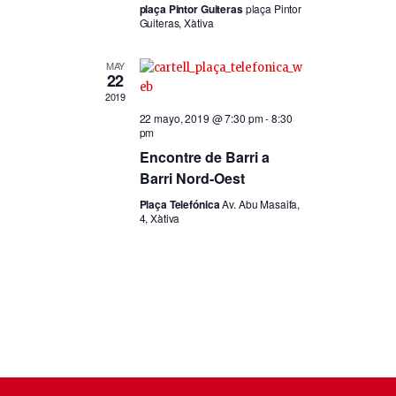
q
plaça Pintor Guiteras
plaça Pintor
d
Guiteras, Xàtiva
u
e
e
MAY
E
22
d
v
2019
a
e
22 mayo, 2019 @ 7:30 pm
-
8:30
pm
y
n
Encontre de Barri a
t
v
Barri Nord-Oest
o
i
Plaça Telefónica
Av. Abu Masaifa,
4, Xàtiva
s
t
a
s
d
e