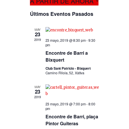
A PARTIR DE AHORA
a
v
S
v
Últimos Eventos Pasados
e
e
e
l
g
g
e
MAY
a
23
c
a
c
2019
c
23 mayo, 2019 @ 8:30 pm
-
9:30
pm
c
i
i
Encontre de Barri a
o
ó
i
n
Bixquert
n
ó
a
Club Sant Patricio - Bixquert
d
r
Camino Fillola, 52, Xàtiva
n
f
e
d
e
v
MAY
23
c
e
i
h
2019
b
s
a
23 mayo, 2019 @ 7:00 pm
-
8:00
pm
.
ú
t
Encontre de Barri, plaça
a
s
Pintor Guiteras
s