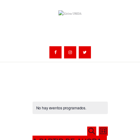
No hay eventos programados.
N
N
BUSCAR
LIST
a