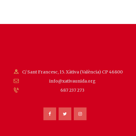
C/ Sant Francesc, 15. Xàtiva (València) CP 46800
info@xativaunida.org
687 237 273